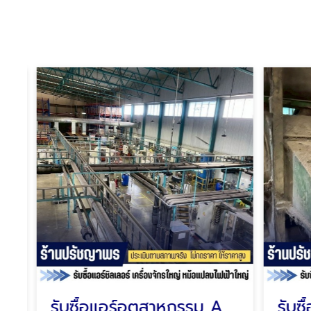
งงาน
รับซื้อแอร์อุตสาหกรรม AHU