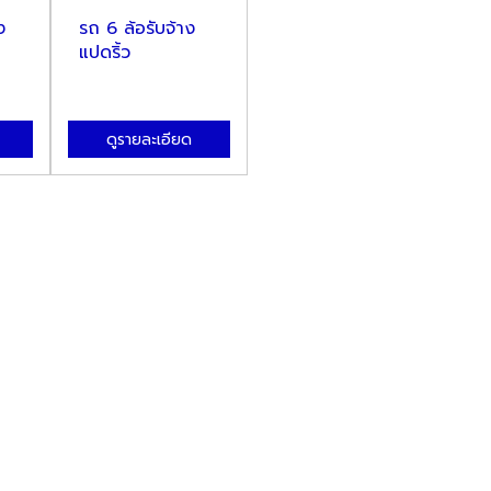
ง
รถ 6 ล้อรับจ้าง
ขนส่งรถสิบล้อ
ขน
แปดริ้ว
ชลบุรี
ชล
ดูรายละเอียด
ดูรายละเอียด