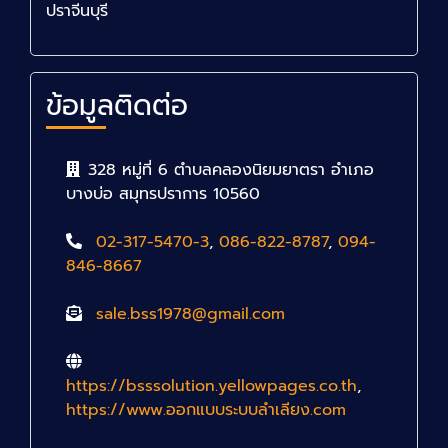
ปราจีนบุรี
ข้อมูลติดต่อ
328 หมู่ที่ 6 ตำบลคลองนิยมยาตรา อำเภอ
บางบ่อ สมุทรปราการ 10560
02-317-5470-3
,
086-822-8787
,
094-
846-8667
sale.bss1978@gmail.com
https://bsssolution.yellowpages.co.th
,
https://www.ออกแบบระบบลำเลียง.com