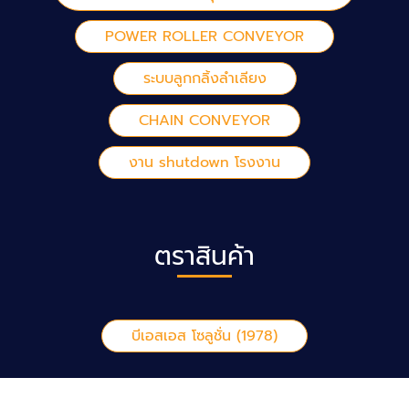
POWER ROLLER CONVEYOR
ระบบลูกกลิ้งลำเลียง
CHAIN CONVEYOR
งาน shutdown โรงงาน
ตราสินค้า
บีเอสเอส โซลูชั่น (1978)