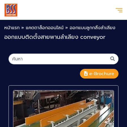
หน้าแรก
»
แคตตาล็อกออนไลน์
»
ออกแบบลูกกลิ้งลำเลียง
ออกแบบติดตั้งสายพานลำเลียง conveyor
e-Brochure