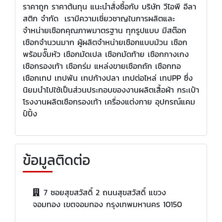
ราคาถูก ราคาต้นทุน แนะนำสั่งซื้อกับ บริษัท วีไอพี อีลา
สติก จำกัด เรามีความเชี่ยวชาญในการผลิตและ
จำหน่ายเชือกคุณภาพมาตรฐาน ทุกรูปแบบ มีสต๊อก
เชือกจำนวนมาก ผู้ผลิตจำหน่ายเชือกแบบม้วน เชือก
พร้อมจั๊มหัว เชือกมัดเปล เชือกมัดท้าย เชือกกางเกง
เชือกรองเท้า เชือกร่ม แหล่งขายเชือกถัก เชือกทอ
เชือกเทป เทปพัน เทปก้างปลา เทปต่อไหล่ เทปPP ซึ่ง
นิยมนำไปใช้เป็นส่วนประกอบของงานผลิตเสื้อผ้า กระเป๋า
โรงงานผลิตเชือกรองเท้า เครื่องแต่งกาย อุปกรณ์แคม
ป์ปิ้ง
ข้อมูลติดต่อ
7 ซอยสุขสวัสดิ์ 2 ถนนสุขสวัสดิ์ แขวง
จอมทอง เขตจอมทอง กรุงเทพมหานคร 10150