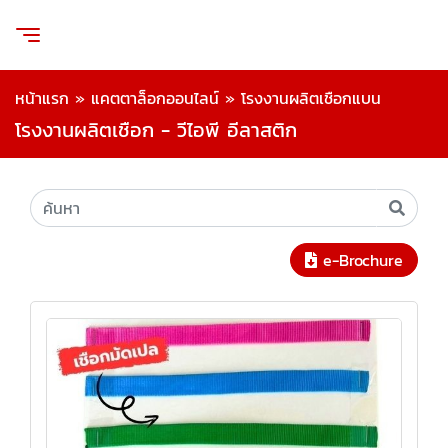
หน้าแรก
»
แคตตาล็อกออนไลน์
»
โรงงานผลิตเชือกแบน
โรงงานผลิตเชือก - วีไอพี อีลาสติก
e-Brochure