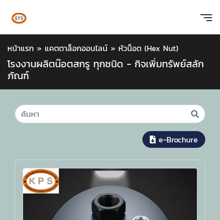
หน้าแรก
»
แคตตาล็อกออนไลน์
»
หัวน็อต (Hex Nut)
โรงงานผลิตน๊อตสกรู ทุกชนิด - กิจเพิ่มทรัพย์สลัก
ภัณฑ์
e-Brochure