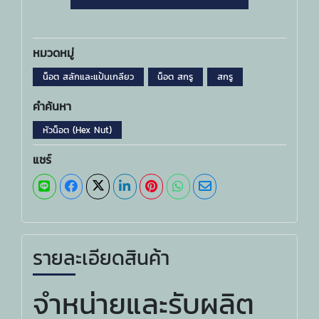
หมวดหมู่
น็อต สลักและแป้นเกลียว
น็อต สกรู
สกรู
คำค้นหา
หัวน็อต (Hex Nut)
แชร์
รายละเอียดสินค้า
จำหน่ายและรับผลิต