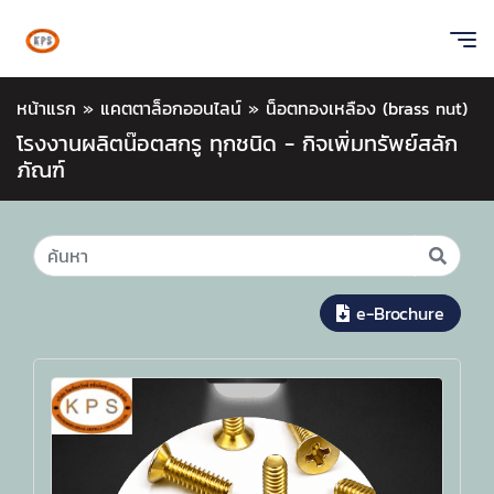
หน้าแรก
»
แคตตาล็อกออนไลน์
»
น็อตทองเหลือง (brass nut)
โรงงานผลิตน๊อตสกรู ทุกชนิด - กิจเพิ่มทรัพย์สลัก
ภัณฑ์
e-Brochure