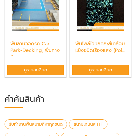
พื้นลานจอดรถ Car
พื้นโพลีไวนิลคละสีเคลือบ
Park-Decking, พื้นทาง
แข็งชนิดเรืองแสง (Pol...
จักรยาน...
ดูรายละเอียด
ดูรายละเอียด
คำค้นสินค้า
รับทำงานพื้นสนามกีฬาทุกชนิด
สนามเทนนิส ITF