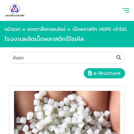
หน้าแรก
»
แคตตาล็อกออนไลน์
»
เม็ดพลาสติก HDPE เป่าใส1
โรงงานผลิตเม็ดพลาสติกรีไซเคิล
e-Brochure