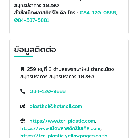
สมุทรปราการ 10280
สั่งซื้อเม็ดพลาสติกรีไซเคิล โทร :
084-120-9888
,
084-537-5881
ข้อมูลติดต่อ
259 หมู่ที่ 3 ตำบลแพรกษาใหม่ อำเภอเมือง
สมุทรปราการ สมุทรปราการ 10280
084-120-9888
plasthai@hotmail.com
https://www.tcr-plastic.com
,
https://www.เม็ดพลาสติกรีไซเคิล.com
,
https://tcr-plastic.yellowpages.co.th