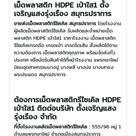
เม็ดพลาสติก HDPE เป่าใส1 ตั้ง
เจริญแสงรุ่งเรือง สมุทรปราการ
ขายส่งเม็ดพลาสติกรีไซเคิล สมุทรปราการ
โดยโรงงาน
ผู้ผลิตเม็ดพลาสติกรีไซเคิล รับผลิตและจำหน่ายเม็ด
พลาสติก HDPE เป่าใส1 ราคาโรงงาน เม็ดพลาสติก
รีไซเคิลเกรดฉีด เกรดเป่า เกรดรีดเส้น สั่งผลิตได้ตาม
ความต้องการ เม็ดพลาสติกคุณภาพ พร้อมจัดส่งทั่ว
ประเทศ หรือนัดรับสินค้าได้ที่หน้าโรงงาน แพรกษาใหม่
นิคมอุตสาหกรรมบางปู บางพลี บางบ่อ บางเสาธง
พระประแดง สมุทรปราการ
ต้องการเม็ดพลาสติกรีไซเคิล HDPE
เป่าใส1 ติดต่อบริษัท ตั้งเจริญแสง
รุ่งเรือง จำกัด
ที่ตั้งโรงงานผลิตเม็ดพลาสติกรีไซเคิล :
555/96 หมู่ 1
ตำบลแพรกษาใหม่ อำเภอเมืองสมุทรปราการ