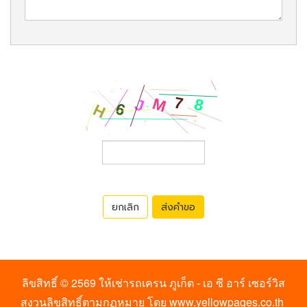
ยกเลิก
ส่งคำขอ
ลิขสิทธิ์ © 2569
ให้เช่ารถเครน ภูเก็ต - เอ ซี อาร์ เซอร์วิส
สงวนลิขสิทธิ์ตามกฏหมาย โดย
www.yellowpages.co.th