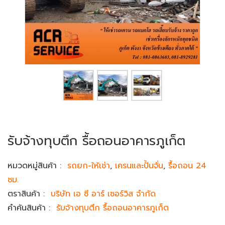
รับจ้างทุบตึก รื้อถอนอาคารภูเก็ต
หมวดหมู่สินค้า
:
รถยก-ให้เช่า
,
เครนและปั้นจั่น
,
รื้อถอน 24
ชม.
ตราสินค้า
:
บริษัท เอ ซี อาร์ เซอร์วิส จำกัด
คำค้นสินค้า
:
รับจ้างทุบตึก รื้อถอนอาคารภูเก็ต