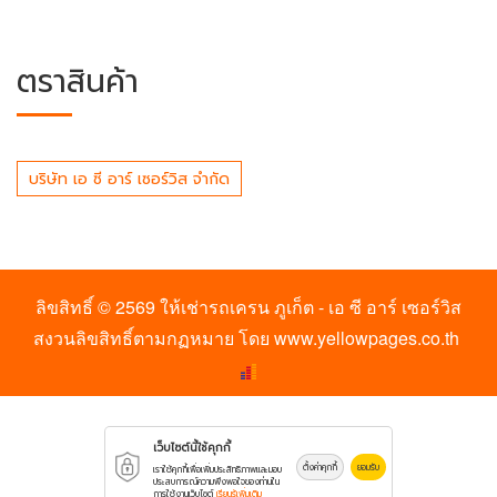
ตราสินค้า
บริษัท เอ ซี อาร์ เซอร์วิส จำกัด
ลิขสิทธิ์ © 2569
ให้เช่ารถเครน ภูเก็ต - เอ ซี อาร์ เซอร์วิส
สงวนลิขสิทธิ์ตามกฏหมาย โดย
www.yellowpages.co.th
เว็บไซต์นี้ใช้คุกกี้
ตั้งค่าคุกกี้
ยอมรับ
เราใช้คุกกี้เพื่อเพิ่มประสิทธิภาพและมอบ
ประสบการณ์ความพึงพอใจของท่านใน
การใช้งานเว็บไซต์
เรียนรู้เพิ่มเติม