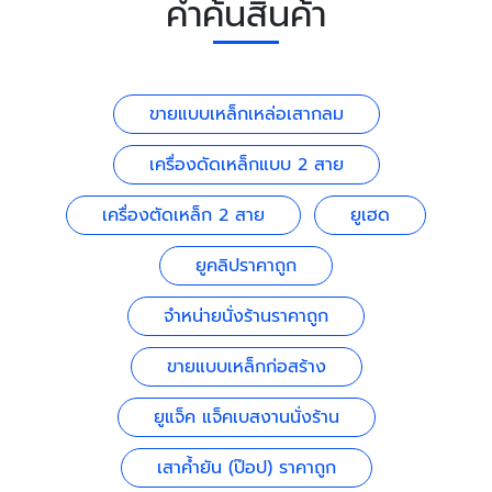
คำค้นสินค้า
ขายแบบเหล็กเหล่อเสากลม
เครื่องดัดเหล็กแบบ 2 สาย
เครื่องตัดเหล็ก 2 สาย
ยูเฮด
ยูคลิปราคาถูก
จำหน่ายนั่งร้านราคาถูก
ขายแบบเหล็กก่อสร้าง
ยูแจ็ค แจ็คเบสงานนั่งร้าน
เสาค้ำยัน (ป๊อป) ราคาถูก