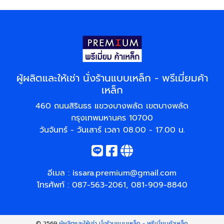
ผู้ผลิตและให้เช่า นั่งร้านแบบเหล็ก - พรีเมี่ยมค้า
เหล็ก
460 ถนนสิรินธร แขวงบางพลัด เขตบางพลัด
กรุงเทพมหานคร 10700
วันจันทร์ - วันเสาร์ เวลา 08.00 - 17.00 น.
อีเมล :
issara.premium@gmail.com
โทรศัพท์ :
087-563-2061
,
081-909-8840
© 2569
ผู้ผลิตและให้เช่า นั่งร้านแบบเหล็ก - พรีเมี่ยมค้าเหล็ก