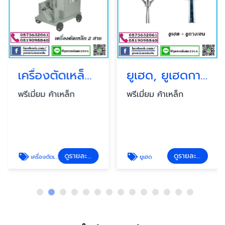
เครื่องตัดเหล็ก 2 สาย
ยูเฮด, ยูเฮดกางเขน เสาค้ำยัน
พรีเมี่ยม ค้าเหล็ก
พรีเมี่ยม ค้าเหล็ก
ดูรายละเอียด
ดูรายละเอียด
เครื่องตัดเหล็ก 2 สาย
ยูเฮด