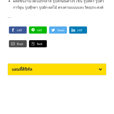
ผลิตชิ้นงานไฟเบอร์กลาส รูปลักษณ์ต่างๆ เช่น รูปสัตว์ รูปตัว
การ์ตูน รูปตุ๊กตา รูปผัก-ผลไม้ ตรงตามแบบและวัตถุประสงค์
...
แชร์
แชร์
Tweet
แชร์
อีเมล
พิมพ์
แผนที่ดิจิทัล