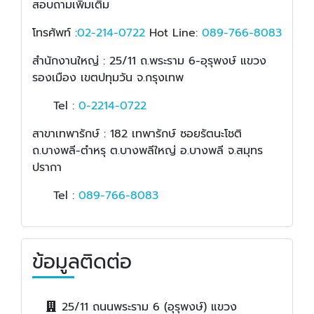
สอบถามเพิ่มเติม
โทรศัพท์ :
02-214-0722
Hot Line:
089-766-8083
สำนักงานใหญ่ : 25/11 ถ.พระราม 6-อุรุพงษ์ แขวง
รองเมือง เขตปทุมวัน จ.กรุงเทพ
Tel :
0-2214-0722
สาขาเทพารักษ์ : 182 เทพารักษ์ ซอยรัตนะโชติ
ถ.บางพลี-ตำหรุ ต.บางพลีใหญ่ อ.บางพลี จ.สมุทร
ปรากา
Tel :
089-766-8083
ข้อมูลติดต่อ
25/11 ถนนพระราม 6 (อุรุพงษ์) แขวง