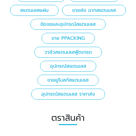
สแตนเลสแผ่น
ขายส่ง ฉากสแตนเลส
ข้องอและอุปกรณ์สแตนเลส
ขาย PPACKING
วาล์วสแตนเลสฟู้ดเกรด
อุปกรณ์สแตนเลส
ขายยูโบลท์สแตนเลส
อุปกรณ์สแตนเลส ราคาส่ง
ตราสินค้า