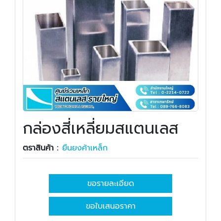
กล่องสี่เหลี่ยมสแตนเลส
ตราสินค้า :
ยืนยงค้าเหล็ก
ขอรายละเอียด
ขอใบเสนอราคา