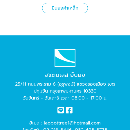
ยืนยงค้าเหล็ก
สแตนเลส ยืนยง
25/11 ถนนพระราม 6 (อุรุพงษ์) แขวงรองเมือง เขต
ปทุมวัน กรุงเทพมหานคร 10330
วันจันทร์ - วันเสาร์ เวลา 08.00 - 17.00 น.
อีเมล :
laobottree1@hotmail.com
โทรศัพท์ :
02-216-8446
,
082-498-8778