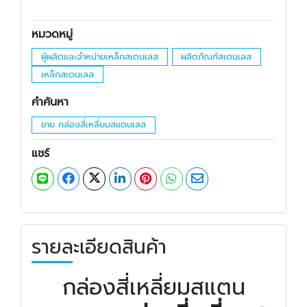
หมวดหมู่
ผู้ผลิตและจำหน่ายเหล็กสเตนเลส
ผลิตภัณฑ์สเตนเลส
เหล็กสเตนเลส
คำค้นหา
ขาย กล่องสี่เหลี่ยมสแตนเลส
แชร์
รายละเอียดสินค้า
กล่องสี่เหลี่ยมสแตน