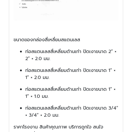
ขนาดของกล่องสี่เหลี่ยมสแตนเลส
ท่อสแตนเลสสี่เหลี่ยมด้านเท่า ปัดเงาขนาด 2″ ×
2″ × 2.0 มม.
ท่อสแตนเลสสี่เหลี่ยมด้านเท่า ปัดเงาขนาด 1″ ×
1″ × 2.0 มม.
ท่อสแตนเลสสี่เหลี่ยมด้านเท่า ปัดเงาขนาด 1″ ×
1″ × 1.0 มม.
ท่อสแตนเลสสี่เหลี่ยมด้านเท่า ปัดเงาขนาด 3/4″
× 3/4″ × 2.0 มม.
ราคาโรงงาน สินค้าคุณภาพ บริการถูกใจ สนใจ