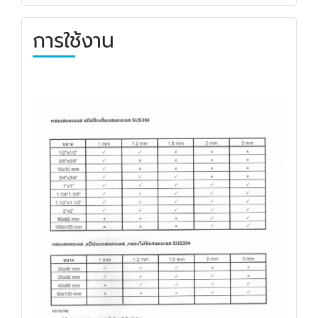
การใช้งาน