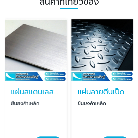
สินค้าที่เกี่ยวข้อง
แผ่นสแตนเลส แผ่น SUS304, SUS316L
แผ่นลายตีนเป็ด
ยืนยงค้าเหล็ก
ยืนยงค้าเหล็ก