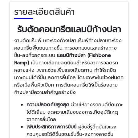
รายละเอียดสินค้า
รับตัดคอนกรีตแลมป์ก้างปลา
งานตัดแร๊มพ์ เซาะร่องก้างปลาแร๊มพ์ก้างปลาเซาะร่อง
คอนกรีตพื้นถนนทางขึ้น การออกแบบและสร้างทาง
ขึ้น-ลงที่จอดรถแบบ
แลมป์ก้างปลา (Fishbone
Ramp)
เป็นทางเลือกยอดนิยมสำหรับอาคารจอดรถ
หลายแห่ง เพราะช่วยเพิ่มแรงเสียดทาน ทำให้รถยึด
เกาะถนนได้ดีขึ้น ลดการลื่นไถล โดยเฉพาะในช่วงฝนตก
หรือเมื่อพื้นผิวเปียก การตัดคอนกรีตให้เป็นร่องลาย
ก้างปลามีความสำคัญอย่างยิ่ง
ความปลอดภัยสูงสุด
ช่วยให้ยางรถยนต์ยึดเกาะ
ได้ดีเยี่ยม ลดความเสี่ยงของการเกิดอุบัติเหตุ
จากการลื่นไถล
เพิ่มประสิทธิภาพการขับขี่
ผู้ขับขี่รู้สึกมั่นใจและ
ควบคุมรถได้ดีขึ้นขณะขับขึ้น-ลงทางลาดชัน