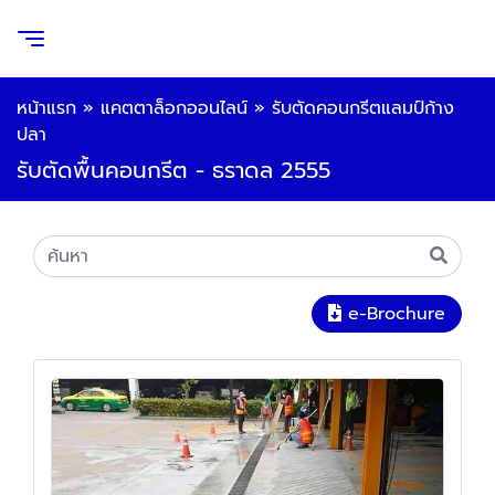
หน้าแรก
»
แคตตาล็อกออนไลน์
»
รับตัดคอนกรีตแลมป์ก้าง
ปลา
รับตัดพื้นคอนกรีต - ธราดล 2555
e-Brochure