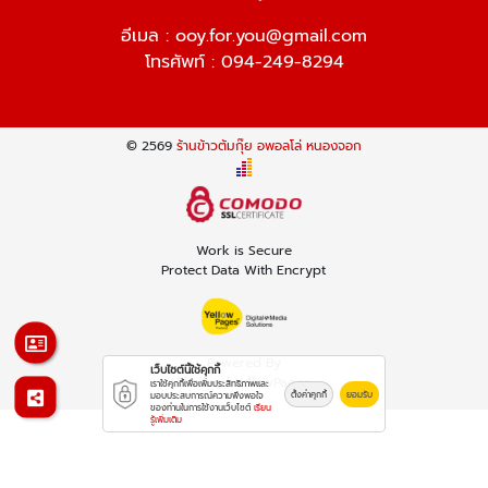
อีเมล :
ooy.for.you@gmail.com
โทรศัพท์ :
094-249-8294
© 2569
ร้านข้าวต้มกุ๊ย อพอลโล่ หนองจอก
Work is Secure
Protect Data With Encrypt
Powered By
เว็บไซต์นี้ใช้คุกกี้
Thailand YellowPages
เราใช้คุกกี้เพื่อเพิ่มประสิทธิภาพและ
ตั้งค่าคุกกี้
ยอมรับ
มอบประสบการณ์ความพึงพอใจ
ของท่านในการใช้งานเว็บไซต์
เรียน
รู้เพิ่มเติม