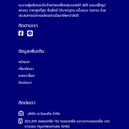
รงงานผู้ผลิตและจัดจำหน่ายเหล็กกล่องลายไม้ 3มิติ และเหล็กรูป
พรรณ ราคาถูกที่สุด ซื่อสัตย์ ได้มาตรฐาน แข็งแรง ทนทาน ด้วย
ประสบการณ์การผลิตอย่างมืออาชีพกว่า30ปี
ติดตามเรา
ข้อมูลเพิ่มเติม
หน้าแรก
เกี่ยวกับเรา
แคตตาล็อก
ติดต่อเรา
ติดต่อเรา
บริษัท ตะวันเมทัล จำกัด
203,205 ซอยเอกชัย 132 ถนนเอกชัย แขวงบางบอนเหนือ เขต
บางบอน กรุงเทพมหานคร 10150