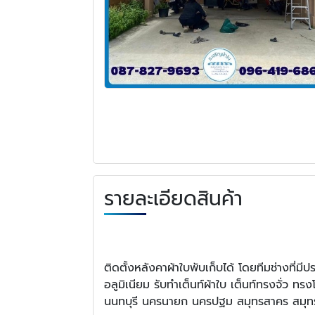
รายละเอียดสินค้า
ติดตั้งหลังคาผ้าใบพับเก็บได้ โดยทีมช่างที
อลูมิเนียม รับทำเต็นท์ผ้าใบ เต็นท์ทรงจั่ว ทร
นนทบุรี นครนายก นครปฐม สมุทรสาคร สมุท