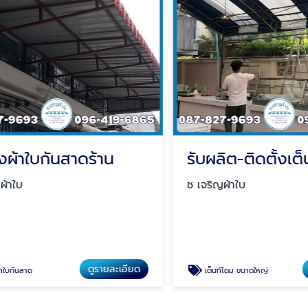
ผ้าใบกันสาดร้าน
ใบ
ช เจริญผ้าใบ
ดูรายละเอียด
ดู
กันสาด
เต็นท์โดม ขนาดใหญ่