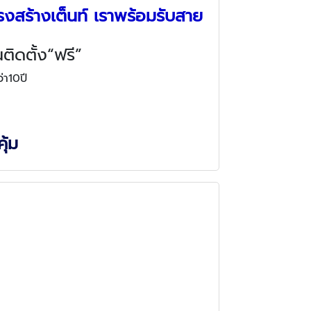
รงสร้างเต็นท์
เราพร้อมรับสาย
ติดตั้ง“ฟรี”
่า10ปี
ุ้ม