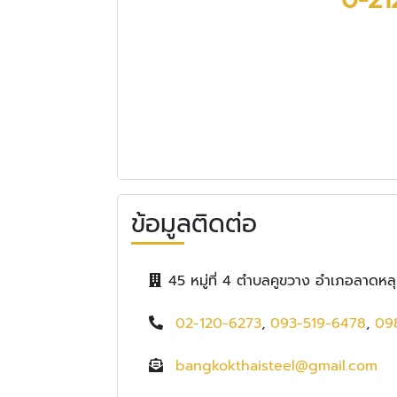
ข้อมูลติดต่อ
45 หมู่ที่ 4 ตำบลคูขวาง อำเภอลาดหลุ
02-120-6273
,
093-519-6478
,
09
bangkokthaisteel@gmail.com