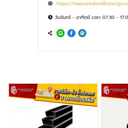
https://www.ขายส่งเหล็กราคาถูก.
วันจันทร์ - อาทิตย์ เวลา 07:30 - 17: