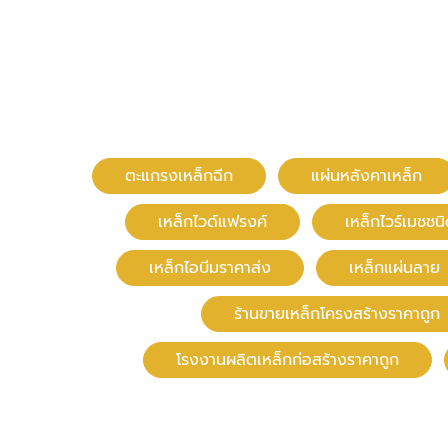
ตะแกรงเหล็กฉีก
แผ่นหลังคาเหล็ก
เหล็กไวด์แฟรงค์
เหล็กไวร์เมชช
เหล็กไอบีมราคาส่ง
เหล็กแผ่นลาย
ร้านขายเหล็กโครงสร้างราคาถูก
โรงงานผลิตเหล็กก่อสร้างราคาถูก