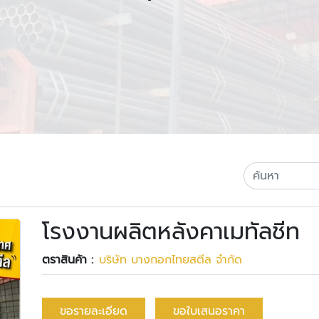
โรงงานผลิตหลังคาเมทัลชีท
ตราสินค้า :
บริษัท บางกอกไทยสตีล จำกัด
ขอรายละเอียด
ขอใบเสนอราคา