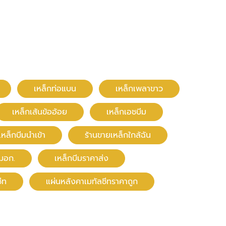
เหล็กท่อแบน
เหล็กเพลาขาว
เหล็กเส้นข้ออ้อย
เหล็กเอชบีม
เหล็กบีมนำเข้า
ร้านขายเหล็กใกล้ฉัน
มอก.
เหล็กบีมราคาส่ง
ีท
แผ่นหลังคาเมทัลชีทราคาถูก