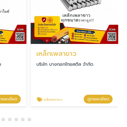
เหล็กเพลาขาว
ด
บริษัท บางกอกไทยสตีล จำกัด
รายละเอียด
ดูรายละเอียด
เหล็กเพลาขาว