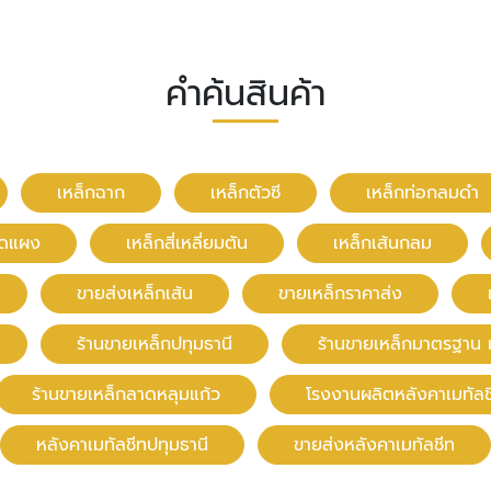
คำค้นสินค้า
เหล็กฉาก
เหล็กตัวซี
เหล็กท่อกลมดำ
นิดแผง
เหล็กสี่เหลี่ยมตัน
เหล็กเส้นกลม
ขายส่งเหล็กเส้น
ขายเหล็กราคาส่ง
ร้านขายเหล็กปทุมธานี
ร้านขายเหล็กมาตรฐาน 
ร้านขายเหล็กลาดหลุมแก้ว
โรงงานผลิตหลังคาเมทัลช
หลังคาเมทัลชีทปทุมธานี
ขายส่งหลังคาเมทัลชีท