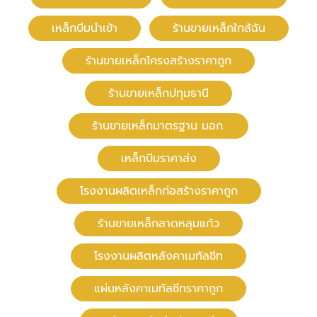
เหล็กบีมนำเข้า
ร้านขายเหล็กใกล้ฉัน
ร้านขายเหล็กโครงสร้างราคาถูก
ร้านขายเหล็กปทุมธานี
ร้านขายเหล็กมาตรฐาน มอก.
เหล็กบีมราคาส่ง
โรงงานผลิตเหล็กก่อสร้างราคาถูก
ร้านขายเหล็กลาดหลุมแก้ว
โรงงานผลิตหลังคาเมทัลชีท
แผ่นหลังคาเมทัลชีทราคาถูก