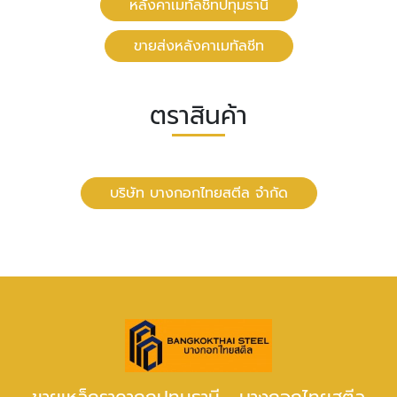
หลังคาเมทัลชีทปทุมธานี
ขายส่งหลังคาเมทัลชีท
ตราสินค้า
บริษัท บางกอกไทยสตีล จำกัด
ขายเหล็กราคาถูกปทุมธานี - บางกอกไทยสตีล