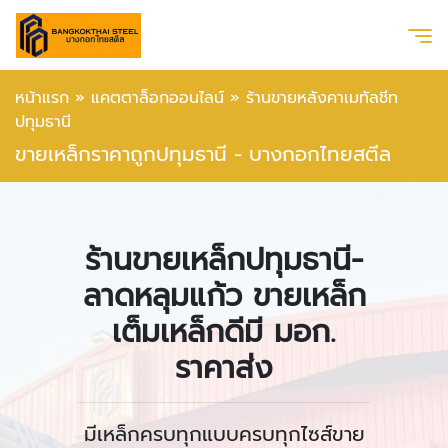
หน้าแรก
»
แคตตาล็อกออนไลน์
»
ร้านขายหลังคาเมทัลชีท
ปทุมธานี
ขายเหล็กราคาถูกปทุมธานี - บางกอกไทยสตีล
ร้านขายเหล็กปทุมธานี-
ลาดหลุมแก้ว ขายเหล็ก
เต็มเหล็กดีมี มอก.
ราคาส่ง
มีเหล็กครบทุกแบบครบทุกไซส์ขาย