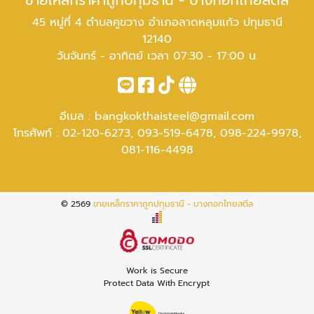
45 หมู่ที่ 4 ตำบลคูขวาง อำเภอลาดหลุมแก้ว ปทุมธานี
12140
วันจันทร์ - อาทิตย์ เวลา 07:30 - 17:00 น.
อีเมล :
bangkokthaisteel@gmail.com
โทรศัพท์ :
02-120-6273
,
093-519-6478
,
098-224-9978
,
081-116-4498
© 2569
ขายเหล็กราคาถูกปทุมธานี - บางกอกไทยสตีล
Work is Secure
Protect Data With Encrypt