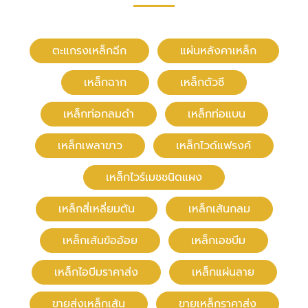
ตะแกรงเหล็กฉีก
แผ่นหลังคาเหล็ก
เหล็กฉาก
เหล็กตัวซี
เหล็กท่อกลมดำ
เหล็กท่อแบน
เหล็กเพลาขาว
เหล็กไวด์แฟรงค์
เหล็กไวร์เมชชนิดแผง
เหล็กสี่เหลี่ยมตัน
เหล็กเส้นกลม
เหล็กเส้นข้ออ้อย
เหล็กเอชบีม
เหล็กไอบีมราคาส่ง
เหล็กแผ่นลาย
ขายส่งเหล็กเส้น
ขายเหล็กราคาส่ง