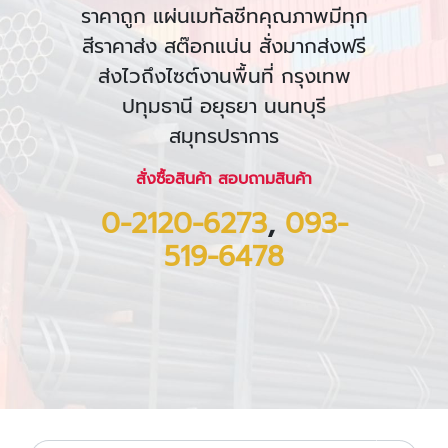
ราคาถูก แผ่นเมทัลชีทคุณภาพมีทุก
สีราคาส่ง สต๊อกแน่น สั่งมากส่งฟรี
ส่งไวถึงไซต์งานพื้นที่ กรุงเทพ
ปทุมธานี อยุธยา นนทบุรี
สมุทรปราการ
สั่งซื้อสินค้า สอบถามสินค้า
0-2120-6273
,
093-
519-6478