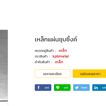
เหล็กแผ่นชุบซิ้งค์
:
เหล็ก
หมวดหมู่สินค้า
:
kpbmetal
ตราสินค้า
:
เหล็ก
คำค้นสินค้า
ขอรายละเอียด
ขอใบเสนอราคา
แชร์
แชร์
Tweet
แชร