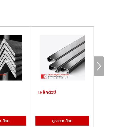
เหล็กตัวซี
ท่อประปา
ะเอียด
ดูรายละเอียด
ดูรายละ