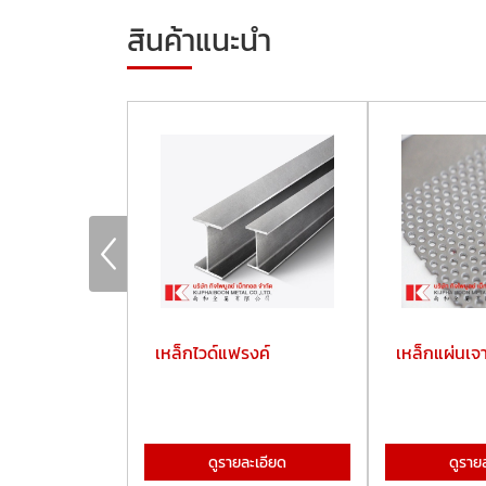
สินค้าแนะนำ
ลม
เหล็กไวด์แฟรงค์
เหล็กแผ่นเจา
ละเอียด
ดูรายละเอียด
ดูราย