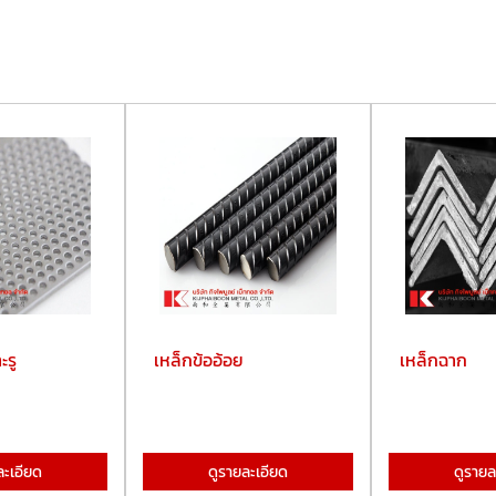
ะรู
เหล็กข้ออ้อย
เหล็กฉาก
ละเอียด
ดูรายละเอียด
ดูรายล