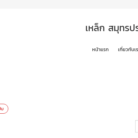
เหล็ก สมุทรป
หน้าแรก
เกี่ยวกับเ
๊บ