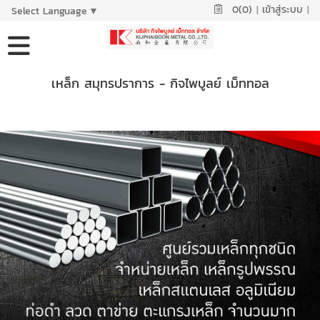
0(0)
|
เข้าสู่ระบบ
|
Select Language
▼
เหล็ก สมุทรปราการ - กิจไพบูลย์ เม็ททอล