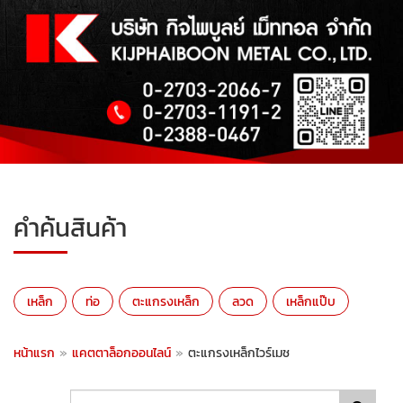
คำค้นสินค้า
เหล็ก
ท่อ
ตะแกรงเหล็ก
ลวด
เหล็กแป๊บ
หน้าแรก
»
แคตตาล็อกออนไลน์
»
ตะแกรงเหล็กไวร์เมช