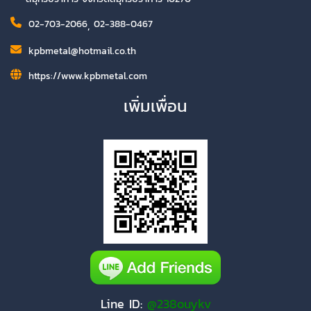
02-703-2066
,
02-388-0467
kpbmetal@hotmail.co.th
https://www.kpbmetal.com
เพิ่มเพื่อน
Line ID:
@238ouykv