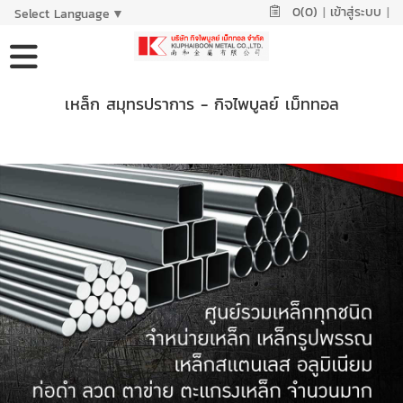
0(0)
|
เข้าสู่ระบบ
|
Select Language
▼
เหล็ก สมุทรปราการ - กิจไพบูลย์ เม็ททอล