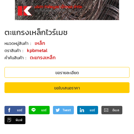
ตะแกรงเหล็กไวร์เมช
:
เหล็ก
หมวดหมู่สินค้า
:
kpbmetal
ตราสินค้า
:
ตะแกรงเหล็ก
คำค้นสินค้า
ขอรายละเอียด
ขอใบเสนอราคา
แชร์
แชร์
Tweet
แชร์
อีเมล
พิมพ์