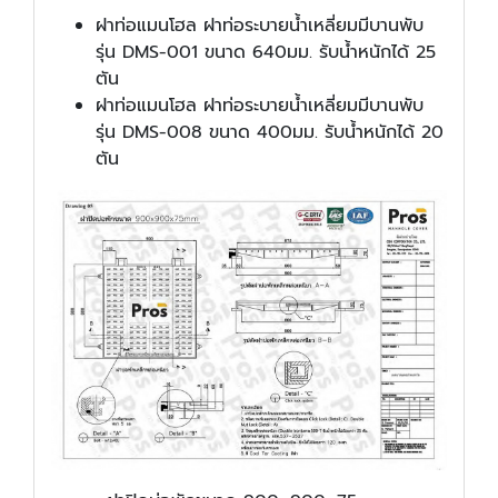
ฝาท่อแมนโฮล ฝาท่อระบายน้ำเหลี่ยมมีบานพับ
รุ่น DMS-001 ขนาด 640มม. รับน้ำหนักได้ 25
ตัน
ฝาท่อแมนโฮล ฝาท่อระบายน้ำเหลี่ยมมีบานพับ
รุ่น DMS-008 ขนาด 400มม. รับน้ำหนักได้ 20
ตัน