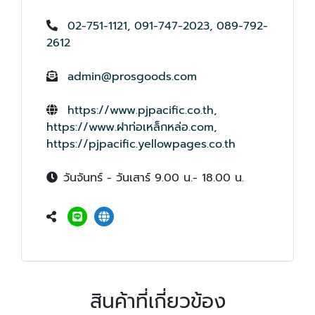
02-751-1121
,
091-747-2023
,
089-792-
2612
admin@prosgoods.com
https://www.pjpacific.co.th
,
https://www.ฝาท่อเหล็กหล่อ.com
,
https://pjpacific.yellowpages.co.th
วันจันทร์ - วันเสาร์ 9.00 น.- 18.00 น.
สินค้าที่เกี่ยวข้อง