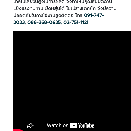
เทคโนโลยีขั้นสูงในการผลิต จึงทำให้มีคุณสมบัติด้าน
แข็งแรงทนทาน ยืดหยุ่นได้ ไม่เปราะแตกหัก จึงมีความ
ปลอดภัยในการใช้งานสูงติดต่อ โทร
091-747-
2023
,
086-368-0625, 02-751-1121