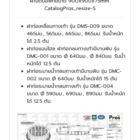
ฝาปิดบ่อพักขนาด 900x900x75mm.
CatalogPros_resize-5
ฝาท่อเหลี่ยมทางเท้า รุ่น DMS-009 ขนาด
465มม., 565มม., 665มม., 865มม. รับน้ำหนัก
ได้ 2.5 ตัน
ฝาท่อแมนโฮล ฝาท่อกลมทางเท้ามีบานพับ รุ่น
DMC-001 ขนาด Ø 640มม., Ø 840มม. รับน้ำ
หนักได้ 12.5 ตัน
ฝาท่อระบายน้ำกลมทางเท้ามีบานพับ รุ่น DMC-
002 ขนาด Ø 640มม. รับน้ำหนักได้ 15 ตัน
ฝาท่อระบายน้ำกลมทางเท้า รุ่น DMC-004
ขนาด Ø 590มม., 690มม., 890มม. รับน้ำหนัก
ได้ 12.5 ตัน