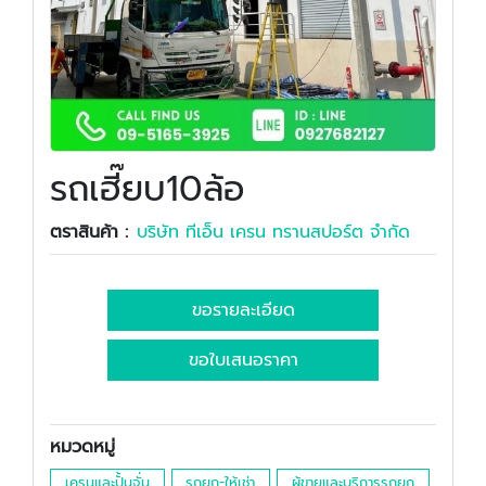
รถเฮี๊ยบ10ล้อ
ตราสินค้า :
บริษัท ทีเอ็น เครน ทรานสปอร์ต จำกัด
ขอรายละเอียด
ขอใบเสนอราคา
หมวดหมู่
เครนและปั้นจั่น
รถยก-ให้เช่า
ผู้ขายและบริการรถยก