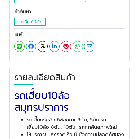
คำค้นหา
รถเฮี๊ยบ10ล้อ
แชร์
รายละเอียดสินค้า
รถเฮี๊ยบ10ล้อ
สมุทรปราการ
รถเฮี๊ยบรับจ้าง6ล้อขนาด3ตัน, 5ตัน,รถ
เฮี๊ยบ10ล้อ 8ตัน, 10ตัน รถทุกคันสภาพใหม่
ให้บริการขนส่งรวดเร็ว มั่นใจความปลอดภัยของ