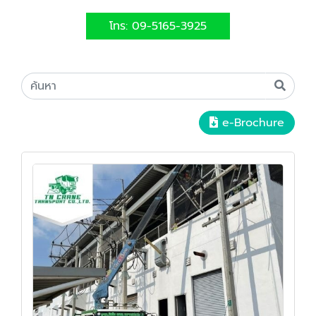
โทร: 09-5165-3925
e-Brochure