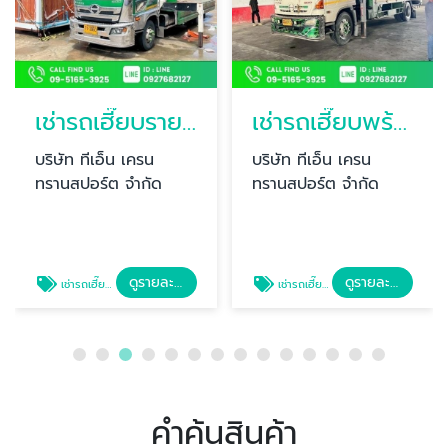
เช่ารถเฮี๊ยบรายวัน นนทบุรี
เช่ารถเฮี๊ยบพร้อมคนขับ นนทบุรี
บริษัท ทีเอ็น เครน
บริษัท ทีเอ็น เครน
ทรานสปอร์ต จำกัด
ทรานสปอร์ต จำกัด
ดูรายละเอียด
ดูรายละเอียด
เช่ารถเฮี๊ยบรายวัน นนทบุรี
เช่ารถเฮี๊ยบพร้อมคนขับ นนทบุรี
คำค้นสินค้า