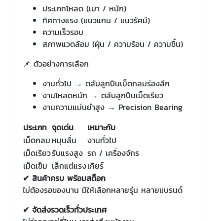
ประเภทโหลด (เบา / หนัก)
ทิศทางแรง (แนวแกน / แนวรัศมี)
ความเร็วรอบ
สภาพแวดล้อม (ฝุ่น / ความร้อน / ความชื้น)
📌 ตัวอย่างการเลือก
งานทั่วไป → ตลับลูกปืนเม็ดกลมร่องลึก
งานโหลดหนัก → ตลับลูกปืนเม็ดเรียว
งานความแม่นยำสูง → Precision Bearing
ประเภท
จุดเด่น
เหมาะกับ
เม็ดกลม
หมุนลื่น
งานทั่วไป
เม็ดเรียว
รับแรงสูง
รถ / เครื่องจักร
เม็ดเข็ม
เล็กแต่แรง
เกียร์
✔ สินค้าครบ พร้อมสต็อก
ไม่ต้องรอของนาน มีให้เลือกหลายรุ่น หลายแบรนด์
✔ จัดส่งรวดเร็วทั่วประเทศ