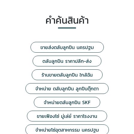
คำค้นสินค้า
ขายส่งตลับลูกปืน นครปฐม
ตลับลูกปืน ราคาปลีก-ส่ง
ร้านขายตลับลูกปืน ใกล้ฉัน
จำหน่าย ตลับลูกปืน ลูกปืนตุ๊กตา
จำหน่ายตลับลูกปืน SKF
ขายเฟืองโซ่ มู่เล่ย์ ราคาโรงงาน
จำหน่ายโซ่อุตสาหกรรม นครปฐม