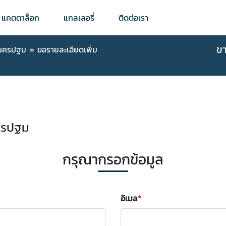
แคตตาล็อก
แกลเลอรี่
ติดต่อเรา
ข
 นครปฐม
»
ขอรายละเอียดเพิ่ม
นครปฐม
กรุณากรอกข้อมูล
อีเมล