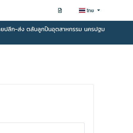
ไทย
ายปลีก-ส่ง ตลับลูกปืนอุตสาหกรรม นครปฐม