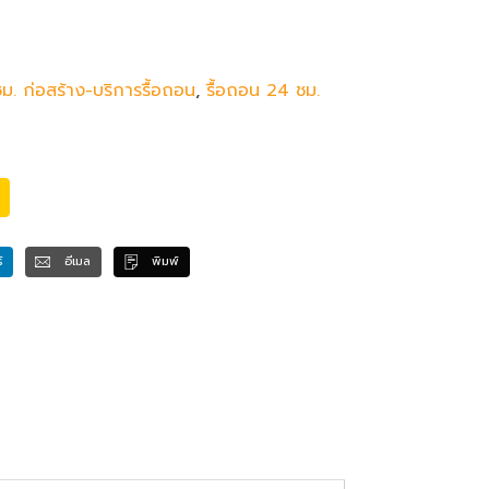
ม. ก่อสร้าง-บริการรื้อถอน
,
รื้อถอน 24 ชม.
์
อีเมล
พิมพ์