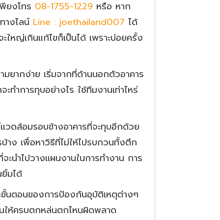
้นเพียงโทร
08-1755-1229
หรือ หาก
าทางไลน์
Line : joethailand007
ได้
หญ่เกินแก้ไขก็เป็นได้ เพราะบ่อยครั้ง
นความยากง่าย เริ่มจากที่ด้านนอกตัวอาคาร
าจะทำการทุบอย่างไร ใช้ทีมงานเท่าไหร่
ห์แวดล้อมรอบข้างอาคารที่จะทุบอีกด้วย
าง เพื่อหาวิธีที่ไม่ให้ไปรบกวนทั้งตึก
่เองที่จะนำไปวางแผนงานในการทำงาน การ
ิ้มได้
ขั้นตอนของการป้องกันอุบัติเหตุต่างๆ
ิอ่านให้ครบตกหล่นตกไหนผิดพลาด