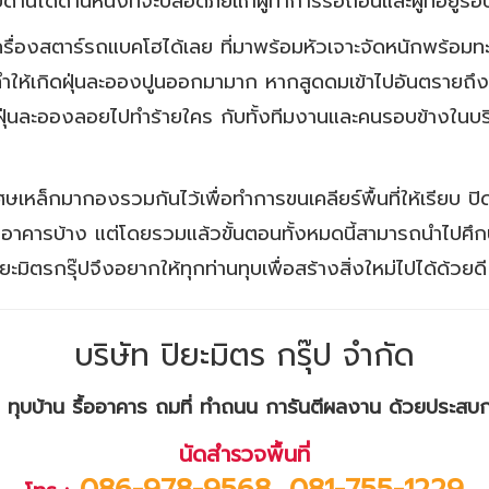
้านใดด้านหนึ่งที่จะปลอดภัยแก่ผู้ทำการรื้อถอนและผู้ที่อยู่รอ
ดเครื่องสตาร์รถแบคโฮได้เลย ที่มาพร้อมหัวเจาะจัดหนักพร้อมท
่ทำให้เกิดฝุ่นละอองปูนออกมามาก หากสูดดมเข้าไปอันตรายถึงชี
ห้ฝุ่นละอองลอยไปทำร้ายใคร กับทั้งทีมงานและคนรอบข้างในบริเ
เหล็กมากองรวมกันไว้เพื่อทำการขนเคลียร์พื้นที่ให้เรียบ 
าคารบ้าง แต่โดยรวมแล้วขั้นตอนทั้งหมดนี้สามารถนำไปศึกษา
ปิยะมิตรกรุ๊ปจึงอยากให้ทุกท่านทุบเพื่อสร้างสิ่งใหม่ไปได้ด้วยดี
บริษัท ปิยะมิตร กรุ๊ป จำกัด
ึก ทุบบ้าน รื้ออาคาร ถมที่ ทำถนน การันตีผลงาน ด้วยประส
นัดสำรวจพื้นที่