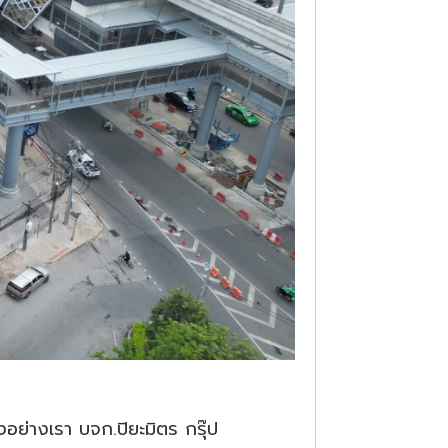
งอย่างเรา บจก.ปิยะมิตร กรุ๊ป