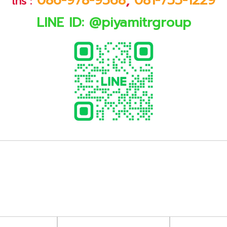
086-978-9568
,
081-755-1229
โทร :
LINE ID:
@piyamitrgroup