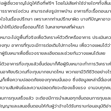
้เชี่ยวชาญไปดูให้ถึงที่ฟรีๆ โดยไม่เสียค่าใช้จ่ายใดๆทั้งสิ
การราคาเร่งด่วน สามารถส่งรูปภาพบ้าน อาคารที่จะรื้อถอนม
ใจในเรื่องปรึกษา เพราะหากท่านปรึกษาผิด บางทีปัญหาอาจจะใ
นำให้ไม่ต้องรื้อถอนก็ได้ ในหลายๆเคสที่ผ่านมา
ับเหมาจะไปดูพื้นที่จริงเพื่อวิเคราะห์ตัวตึกหรืออาคาร ประเมิ
องทุบ อาคารที่ทุบจะมีการต่อเติมไปทางไหน เพื่อวางแผนได้ว่
กผู้รับเหมาเพื่อชี้แจงรายละเอียดและช่วยกันวางแผนได้เลย
วอาคารที่จะทุบแล้วขั้นต่อมาก็คือผู้รับเหมาจะทำการวิเคราะ
นอาศัยบริเวณที่จะทุบมากขนาดไหน พวกเขามีวิถีชีวิตอย่างไรบ้
ัญก็เพื่อความปลอดภัยของทุกคนนั่นเอง ซึ่งข้อมูลเหล่านี้นี
 ส่วนความสัมพันธ์และความปลอดภัยจะต้องแข็งแรง งานจบทุกคนย
งแผนการทุบเสร็จแล้ว จะต้องมีการนำเสนอทุกขั้นตอนการทุบและ
สัญญาและเสนอขั้นตอนให้กับผู้ว่าจ้างได้รับทราบก่อนอนุมัต