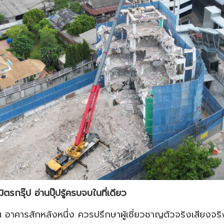
ตรกรุ๊ป อ่านปุ๊ปรู้ครบจบในที่เดียว
าน อาคารสักหลังหนึ่ง ควรปรึกษาผู้เชี่ยวชาญตัวจริงเสียงจริ