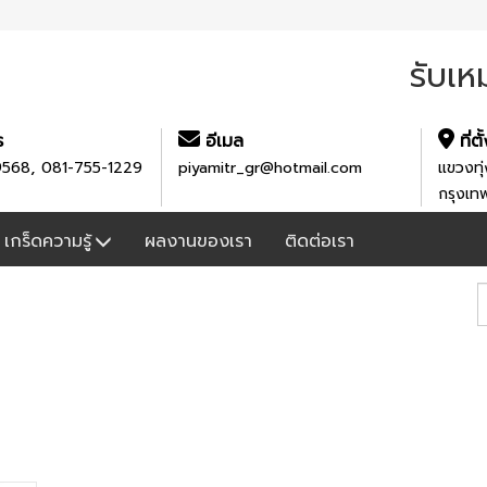
รับเห
ร
อีเมล
ที่ตั
,
9568
081-755-1229
piyamitr_gr@hotmail.com
แขวงทุ่
กรุงเ
เกร็ดความรู้
ผลงานของเรา
ติดต่อเรา