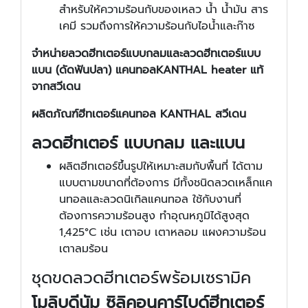
สำหรับให้ความร้อนกับของเหลว น้ำ น้ำมัน สาร
เคมี รวมถึงการให้ความร้อนกับไอน้ำและก๊าซ
จำหน่ายลวดฮีทเตอร์แบบกลมและลวดฮีทเตอร์แบบ
แบน (ดัดฟันปลา) แคนทอล
KANTHAL heater แท้
จากสวีเดน
ผลิตภัณฑ์ฮีทเตอร์แคนทอล KANTHAL สวีเดน
ลวดฮีทเตอร์ แบบกลม และแบน
ผลิตฮีทเตอร์ขึ้นรูปให้เหมาะสมกับพื้นที่ ได้ตาม
แบบตามขนาดที่ต้องการ มีทั้งชนิดลวดเหล็กแค
นทอลและลวดนิเกิลแคนทอล ใช้กับงานที่
ต้องการความร้อนสูง ทำอุณหภูมิได้สูงสุด
1,425°C เช่น เตาอบ เตาหลอม แผงความร้อน
เตาลมร้อน
ชุดขดลวดฮีทเตอร์พร้อมเซรามิค
โมลิบดีนัม ซิลิคอนคาร์ไบด์ฮีทเตอร์