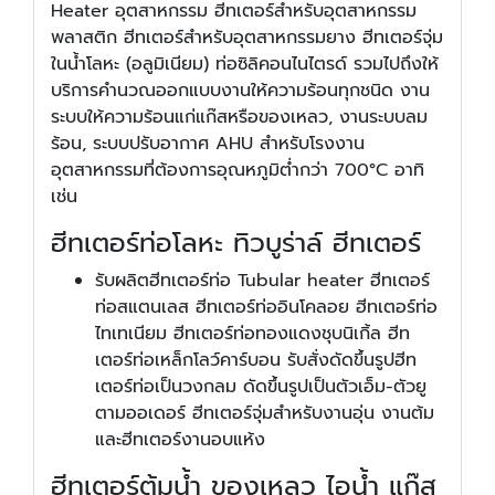
Heater อุตสาหกรรม ฮีทเตอร์สำหรับอุตสาหกรรม
พลาสติก ฮีทเตอร์สำหรับอุตสาหกรรมยาง ฮีทเตอร์จุ่ม
ในน้ำโลหะ (อลูมิเนียม) ท่อซิลิคอนไนไตรด์ รวมไปถึงให้
บริการคำนวณออกแบบงานให้ความร้อนทุกชนิด งาน
ระบบให้ความร้อนแก่แก๊สหรือของเหลว, งานระบบลม
ร้อน, ระบบปรับอากาศ AHU สำหรับโรงงาน
อุตสาหกรรมที่ต้องการอุณหภูมิต่ำกว่า 700°C อาทิ
เช่น
ฮีทเตอร์ท่อโลหะ ทิวบูร่าล์ ฮีทเตอร์
รับผลิตฮีทเตอร์ท่อ Tubular heater ฮีทเตอร์
ท่อสแตนเลส ฮีทเตอร์ท่ออินโคลอย ฮีทเตอร์ท่อ
ไทเทเนียม ฮีทเตอร์ท่อทองแดงชุบนิเกิ้ล ฮีท
เตอร์ท่อเหล็กโลว์คาร์บอน รับสั่งดัดขึ้นรูปฮีท
เตอร์ท่อเป็นวงกลม ดัดขึ้นรูปเป็นตัวเอ็ม-ตัวยู
ตามออเดอร์ ฮีทเตอร์จุ่มสำหรับงานอุ่น งานต้ม
และฮีทเตอร์งานอบแห้ง
ฮีทเตอร์ต้มน้ำ ของเหลว ไอน้ำ แก๊ส