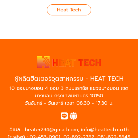
Heat Tech
ผู้ผลิตฮีตเตอร์อุตสาหกรรม - HEAT TECH
10 ซอยบางบอน 4 ซอย 3 ถนนเอกชัย แขวงบางบอน เขต
บางบอน กรุงเทพมหานคร 10150
วันจันทร์ - วันเสาร์ เวลา 08.30 - 17.30 น.
อีเมล :
heater234@gmail.com
,
info@heattech.co.th
โทรศัพท์ :
02-453-0901
,
02-892-2762
,
081-822-5645