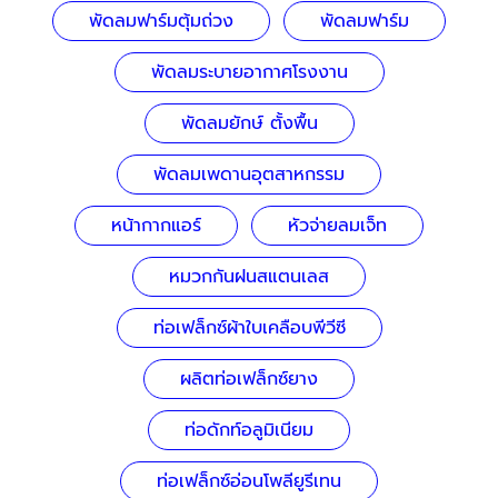
พัดลมฟาร์มตุ้มถ่วง
พัดลมฟาร์ม
พัดลมระบายอากาศโรงงาน
พัดลมยักษ์ ตั้งพื้น
พัดลมเพดานอุตสาหกรรม
หน้ากากแอร์
หัวจ่ายลมเจ็ท
หมวกกันฝนสแตนเลส
ท่อเฟล็กซ์ผ้าใบเคลือบพีวีซี
ผลิตท่อเฟล็กซ์ยาง
ท่อดักท์อลูมิเนียม
ท่อเฟล็กซ์อ่อนโพลียูรีเทน