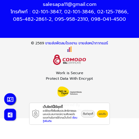
salesapa11@gmail.com
โทรศัพท์ :
02-101-3847
,
02-101-3846
,
02-125-7866
,
085-482-2861-2
,
095-958-2310
,
098-041-4500
© 2569
ขายส่งพัดลมโรงงาน ขายส่งหน้ากากแอร์
Work is Secure
Protect Data With Encrypt
Powered By
เว็บไซต์นี้ใช้คุกกี้
Thailand YellowPages
เราใช้คุกกี้เพื่อเพิ่มประสิทธิภาพและ
ตั้งค่าคุกกี้
ยอมรับ
มอบประสบการณ์ความพึงพอใจ
ของท่านในการใช้งานเว็บไซต์
เรียน
รู้เพิ่มเติม