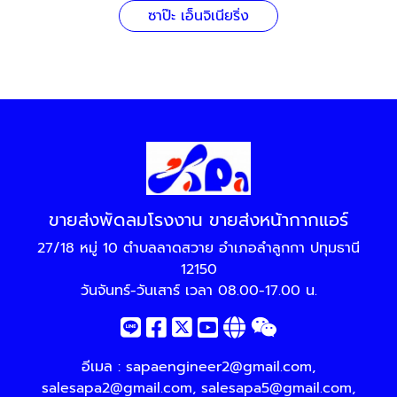
ซาป๊ะ เอ็นจิเนียริ่ง
ขายส่งพัดลมโรงงาน ขายส่งหน้ากากแอร์
27/18 หมู่ 10 ตำบลลาดสวาย อำเภอลำลูกกา ปทุมธานี
12150
วันจันทร์-วันเสาร์ เวลา 08.00-17.00 น.
อีเมล :
sapaengineer2@gmail.com
,
salesapa2@gmail.com
,
salesapa5@gmail.com
,