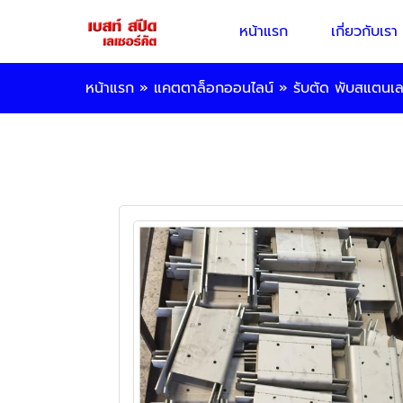
หน้าแรก
เกี่ยวกับเรา
หน้าแรก
»
แคตตาล็อกออนไลน์
»
รับตัด พับสแตนเ