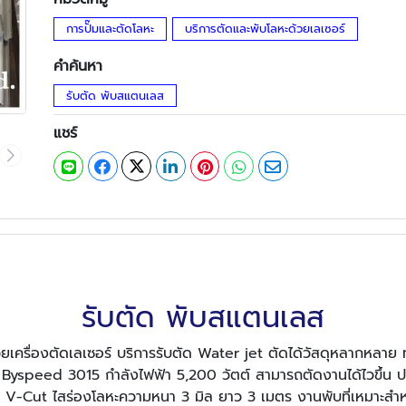
การปั๊มและตัดโลหะ
บริการตัดและพับโลหะด้วยเลเซอร์
คำค้นหา
รับตัด พับสแตนเลส
แชร์
รับตัด พับสแตนเลส
ยเครื่องตัดเลเซอร์ บริการรับตัด Water jet ตัดได้วัสดุหลากหลาย 
ุ่น Byspeed 3015 กำลังไฟฟ้า 5,200 วัตต์ สามารถตัดงานได้ไวขึ้น 
งาน V-Cut ไสร่องโลหะความหนา 3 มิล ยาว 3 เมตร งานพับที่เหมาะ