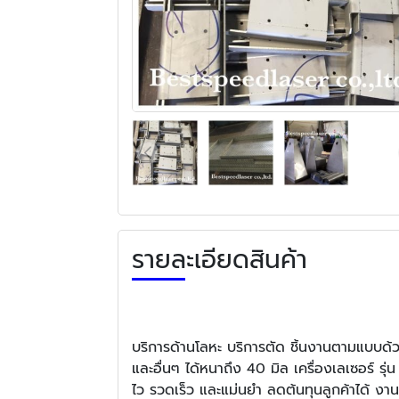
รายละเอียดสินค้า
บริการด้านโลหะ บริการตัด ชิ้นงานตามแบบด้ว
และอื่นๆ ได้หนาถึง 40 มิล เครื่องเลเซอร์ ร
ไว รวดเร็ว และแม่นยำ ลดต้นทุนลูกค้าได้ 