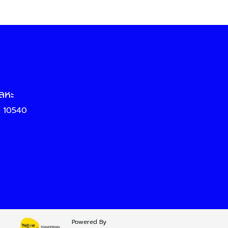
โลหะ
าร 10540
Powered By