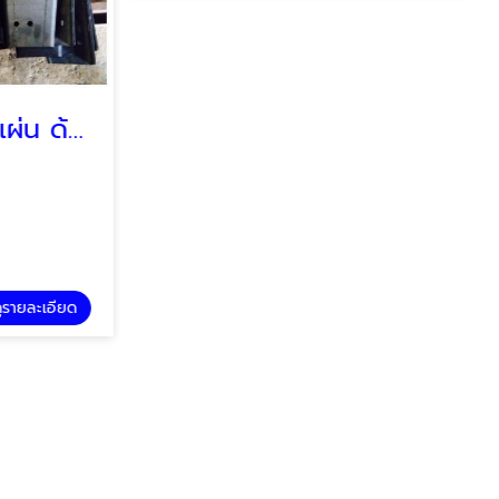
รับงานแปรรูปโลหะแผ่น ด้วยเครื่อง CNC
บริการตัด พับ โลหะทุกชนิด
เบสท์ สปีด เลเซอร์คัต
รายละเอียด
ดูรายละเอียด
บริการตัด พับ โลหะทุกชนิด