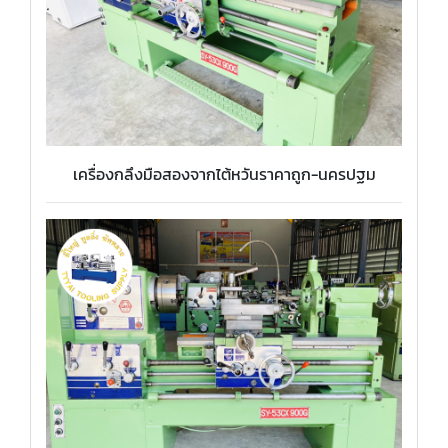
เครื่องกลึงมือสองจากไต้หวันราคาถูก-นครปฐม