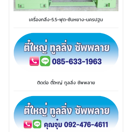
เครื่องกลึง-5.5-ฟุต-ซันหยาง-นครปฐม
ติดต่อ ตี๋ใหญ่ ทูลลิ่ง ซัพพลาย