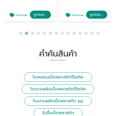
ดูรายละเอียด
ดูรายละเอียด
โรงงานผลิตเม็ดพลาสติกรีไซเคิล
โรงงานผลิตเม็ดพลาสติก pp
คำค้นสินค้า
โรงหลอมเม็ดพลาสติกรีไซเคิล
โรงงานผลิตเม็ดพลาสติกรีไซเคิล
โรงงานผลิตเม็ดพลาสติก pp
รับซื้อเม็ดพลาสติก