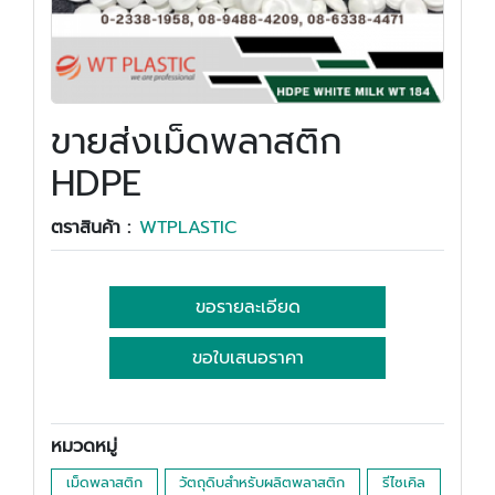
ขายส่งเม็ดพลาสติก
HDPE
ตราสินค้า :
WTPLASTIC
ขอรายละเอียด
ขอใบเสนอราคา
หมวดหมู่
เม็ดพลาสติก
วัตถุดิบสำหรับผลิตพลาสติก
รีไซเคิล