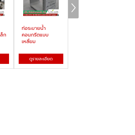
ท่อระบายน้ำ
บ่อพักคอนกรีต
แบ
ล็ก
คอนกรีตแบบ
สำเร็จรูป
เหลี่ยม
ดูรายละเอียด
ดูรายละเอียด