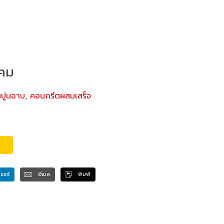
ิคม
ิตปูนฉาบ
,
คอนกรีตผสมเสร็จ
แชร์
อีเมล
พิมพ์