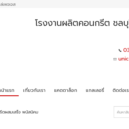
ล่เพจเจส
โรงงานผลิตคอนกรีต ชลบุ
0
uni
หน้าแรก
เกี่ยวกับเรา
แคตตาล็อก
แกลเลอรี่
ติดต่อเร
ีตผสมเสร็จ พนัสนิคม