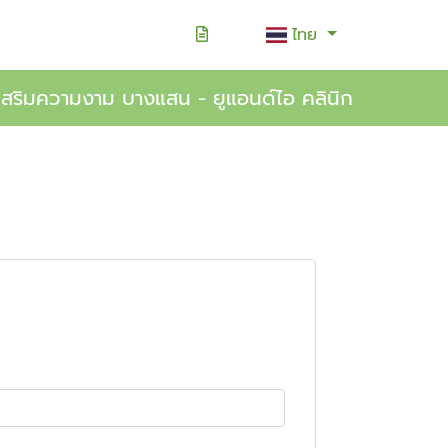
ไทย
เสริมความงาม บางแสน - ยูแอนด์ไอ คลินิก