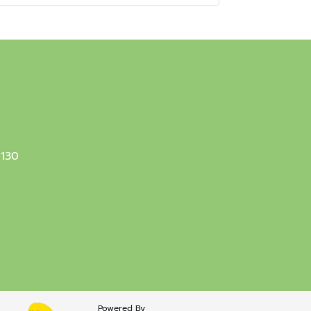
0130
Powered By