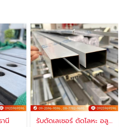
ธานี
รับตัดเลเซอร์ ตัดโลหะ อลูมิเนียม ปทุมธานี