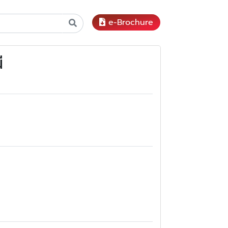
e-Brochure
ี