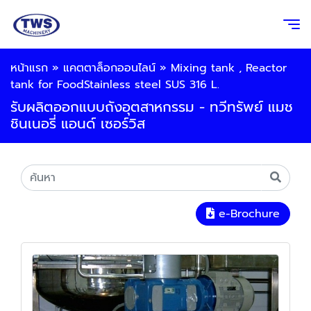
หน้าแรก
»
แคตตาล็อกออนไลน์
»
Mixing tank , Reactor
tank for FoodStainless steel SUS 316 L.
รับผลิตออกแบบถังอุตสาหกรรม - ทวีทรัพย์ แมช
ชินเนอรี่ แอนด์ เซอร์วิส
e-Brochure