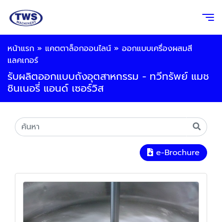
หน้าแรก
»
แคตตาล็อกออนไลน์
»
ออกแบบเครื่องผสมสี
แลคเกอร์
รับผลิตออกแบบถังอุตสาหกรรม - ทวีทรัพย์ แมช
ชินเนอรี่ แอนด์ เซอร์วิส
e-Brochure