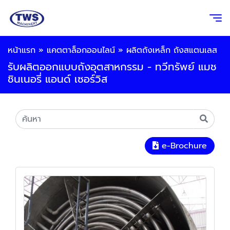
หน้าแรก
»
แคตตาล็อกออนไลน์
»
ผลิตถังเหล็ก ถังสแตนเลส
รับผลิตออกแบบถังอุตสาหกรรม - ทวีทรัพย์ แมช
ชินเนอรี่ แอนด์ เซอร์วิส
e-Brochure