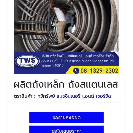
ผลิตถังเหล็ก ถังสแตนเลส
ตราสินค้า :
ทวีทรัพย์ แมชชินเนอรี่ แอนด์ เซอร์วิส
ขอรายละเอียด
ขอใบเสนอราคา