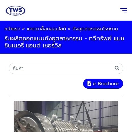
หน้าแรก
»
แคตตาล็อกออนไลน์
»
ถังอุตสาหกรรมโรงงาน
รับผลิตออกแบบถังอุตสาหกรรม - ทวีทรัพย์ แมช
ชินเนอรี่ แอนด์ เซอร์วิส
e-Brochure