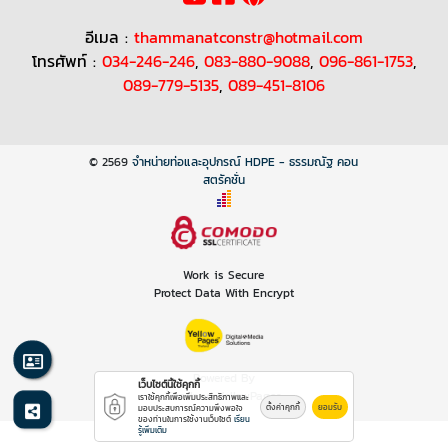
อีเมล :
thammanatconstr@hotmail.com
โทรศัพท์ :
034-246-246
,
083-880-9088
,
096-861-1753
,
089-779-5135
,
089-451-8106
© 2569
จำหน่ายท่อและอุปกรณ์ HDPE - ธรรมณัฐ คอน
สตรัคชั่น
Work is Secure
Protect Data With Encrypt
Powered By
เว็บไซต์นี้ใช้คุกกี้
Thailand YellowPages
เราใช้คุกกี้เพื่อเพิ่มประสิทธิภาพและ
ตั้งค่าคุกกี้
ยอมรับ
มอบประสบการณ์ความพึงพอใจ
ของท่านในการใช้งานเว็บไซต์
เรียน
รู้เพิ่มเติม