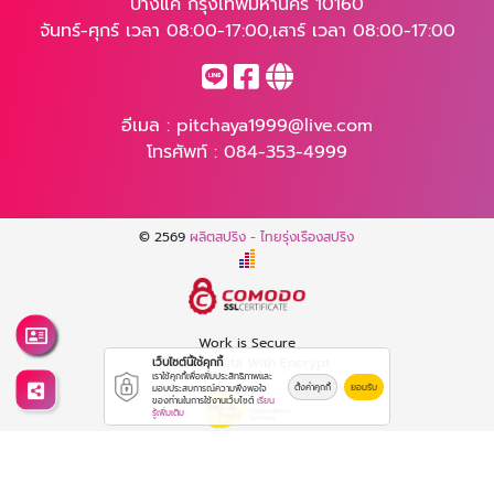
บางแค กรุงเทพมหานคร 10160
จันทร์-ศุกร์ เวลา 08:00-17:00,เสาร์ เวลา 08:00-17:00
อีเมล :
pitchaya1999@live.com
โทรศัพท์ :
084-353-4999
© 2569
ผลิตสปริง - ไทยรุ่งเรืองสปริง
Work is Secure
Protect Data With Encrypt
เว็บไซต์นี้ใช้คุกกี้
เราใช้คุกกี้เพื่อเพิ่มประสิทธิภาพและ
ตั้งค่าคุกกี้
ยอมรับ
มอบประสบการณ์ความพึงพอใจ
ของท่านในการใช้งานเว็บไซต์
เรียน
รู้เพิ่มเติม
Powered By
Thailand YellowPages