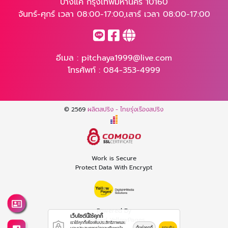
บางแค กรุงเทพมหานคร 10160
จันทร์-ศุกร์ เวลา 08:00-17:00,เสาร์ เวลา 08:00-17:00
อีเมล :
pitchaya1999@live.com
โทรศัพท์ :
084-353-4999
© 2569
ผลิตสปริง - ไทยรุ่งเรืองสปริง
Work is Secure
Protect Data With Encrypt
Powered By
เว็บไซต์นี้ใช้คุกกี้
Thailand YellowPages
เราใช้คุกกี้เพื่อเพิ่มประสิทธิภาพและ
ตั้งค่าคุกกี้
ยอมรับ