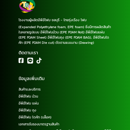
โรงงานผู้ผลิตอีพีอีโฟม ชลบุรี - ไทยรุ่งเรือง โฟม
(Expanded Polyethylene foam, EPE foam) ซึ่งมีการผลิตสินค้า
ในหลายรูปแบบ อีพีอีโฟมม้วน (EPE FOAM Roll) อีพีอีโฟมแผ่น
(EPE FOAM Sheet) อีพีอีโฟมถุง (EPE FOAM BAG), อีพีอีโฟมได
คัท (EPE FOAM Die cut) ตัดตามแบบงาน (Drawing)
ติดตามเรา
ข้อมูลเพิ่มเติม
สินค้าเเละบริการ
อีพีอีโฟม ม้วน
อีพีอีโฟม แผ่น
อีพีอีโฟม ถุง
อีพีอีโฟม ไดคัท (บล็อค)
เอกสารรับรองมาตรฐานสินค้า