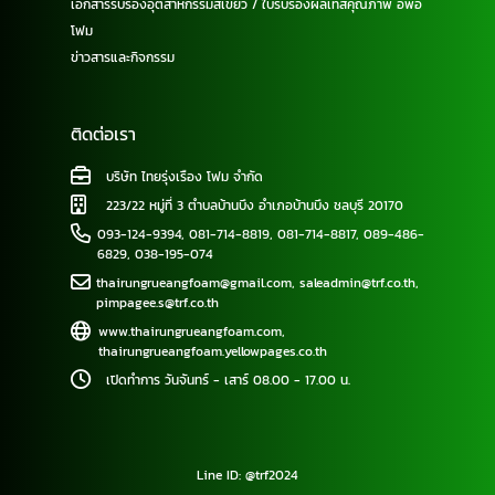
เอกสารรับรองอุตสาหกรรมสีเขียว / ใบรับรองผลเทสคุณภาพ อีพีอี
โฟม
ข่าวสารและกิจกรรม
ติดต่อเรา
บริษัท ไทยรุ่งเรือง โฟม จำกัด
223/22 หมู่ที่ 3 ตำบลบ้านบึง อำเภอบ้านบึง ชลบุรี 20170
093-124-9394
,
081-714-8819
,
081-714-8817
,
089-486-
6829
,
038-195-074
thairungrueangfoam@gmail.com
,
saleadmin@trf.co.th
,
pimpagee.s@trf.co.th
www.thairungrueangfoam.com
,
thairungrueangfoam.yellowpages.co.th
เปิดทำการ วันจันทร์ - เสาร์ 08.00 - 17.00 น.
Line ID: @trf2024