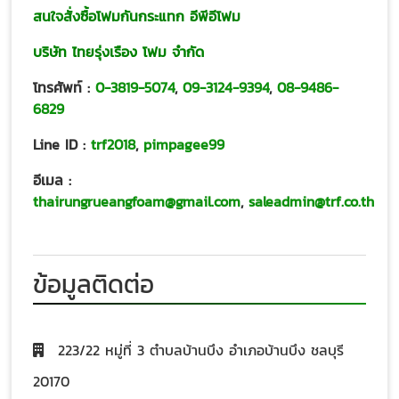
สนใจสั่งซื้อโฟมกันกระแทก อีพีอีโฟม
บริษัท ไทยรุ่งเรือง โฟม จำกัด
โทรศัพท์ :
0-3819-5074
,
09-3124-9394
,
08-9486-
6829
Line ID :
trf2018
,
pimpagee99
อีเมล :
thairungrueangfoam@gmail.com
,
saleadmin@trf.co.th
ข้อมูลติดต่อ
223/22 หมู่ที่ 3 ตำบลบ้านบึง อำเภอบ้านบึง ชลบุรี
20170