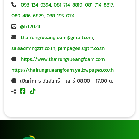
093-124-9394
,
081-714-8819
,
081-714-8817
,
089-486-6829
,
038-195-074
@trf2024
thairungrueangfoam@gmail.com
,
saleadmin@trf.co.th
,
pimpagee.s@trf.co.th
https://www.thairungrueangfoam.com
,
https://thairungrueangfoam.yellowpages.co.th
เปิดทำการ วันจันทร์ - เสาร์ 08.00 - 17.00 น.