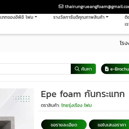
thairungrueangfoam@gmail.c
เภทของอีพีอี โฟม
รางวัลการันตีคุณภาพสินค้า
ติ
เร
โรง
ค้นหา
e-Brochu
Epe foam กันกระแทก
ตราสินค้า:
ไทยรุ่งเรือง โฟม
ขอรายละเอียด
ขอใบเสนอราคา