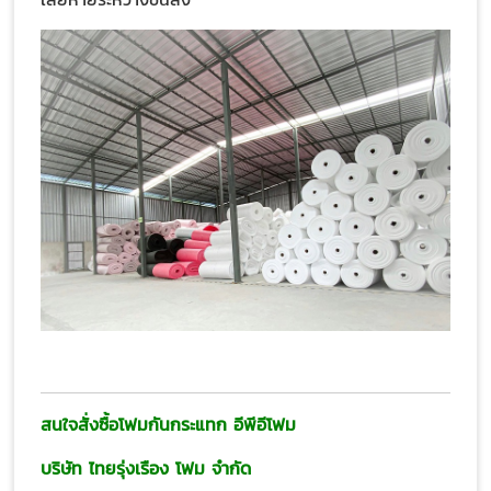
สนใจสั่งซื้อโฟมกันกระแทก อีพีอีโฟม
บริษัท ไทยรุ่งเรือง โฟม จำกัด