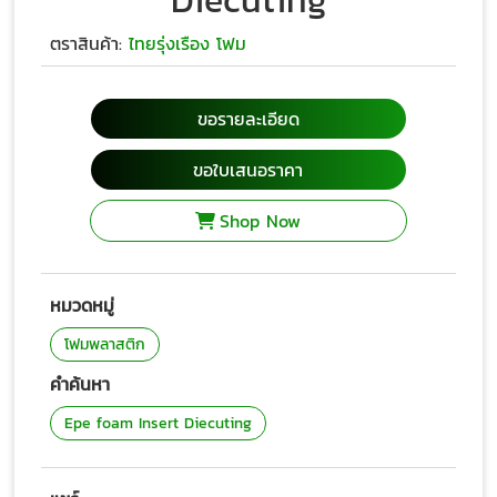
Diecuting
ตราสินค้า:
ไทยรุ่งเรือง โฟม
ขอรายละเอียด
ขอใบเสนอราคา
Shop Now
หมวดหมู่
โฟมพลาสติก
คำค้นหา
Epe foam Insert Diecuting