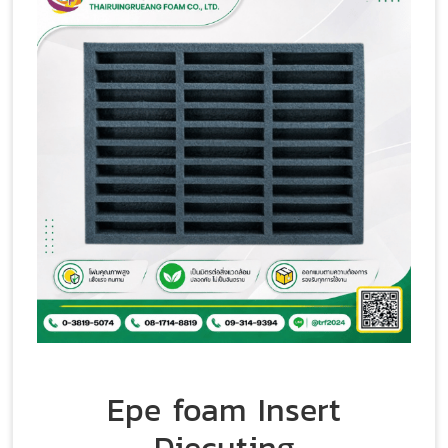
Epe foam Insert