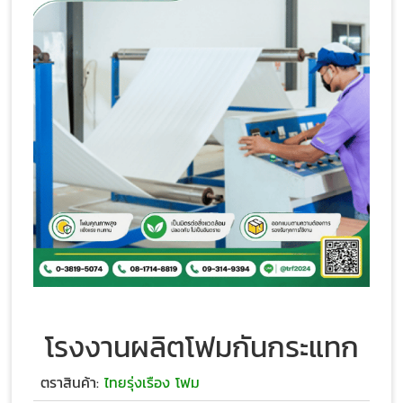
โรงงานผลิตโฟมกันกระแทก
ตราสินค้า:
ไทยรุ่งเรือง โฟม