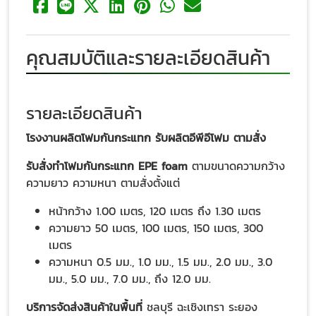
คุณสมบัติและรายละเอียดสินค้า
รายละเอียดสินค้า
โรงงานผลิตโฟมกันกระแทก รับผลิตอีพีอีโฟม ตามสั่ง
รับสั่งทำโฟมกันกระแทก EPE foam
ตามขนาดความกว้าง
ความยาว ความหนา ตามสั่งตั้งแต่
หน้ากว้าง 1.00 เมตร, 120 เมตร ถึง 1.30 เมตร
ความยาว 50 เมตร, 100 เมตร, 150 เมตร, 300
เมตร
ความหนา 0.5 มม., 1.0 มม., 1.5 มม., 2.0 มม., 3.0
มม., 5.0 มม., 7.0 มม., ถึง 12.0 มม.
บริการจัดส่งสินค้าในพื้นที่
ชลบุรี ฉะเชิงเทรา ระยอง