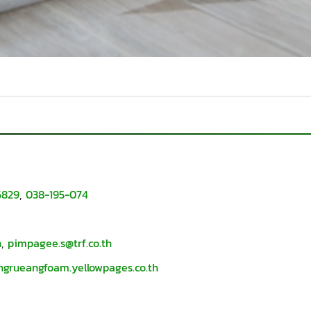
6829
,
038-195-074
h
,
pimpagee.s@trf.co.th
ungrueangfoam.yellowpages.co.th