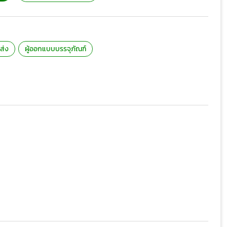
ส่ง
ผู้ออกแบบบรรจุภัณฑ์