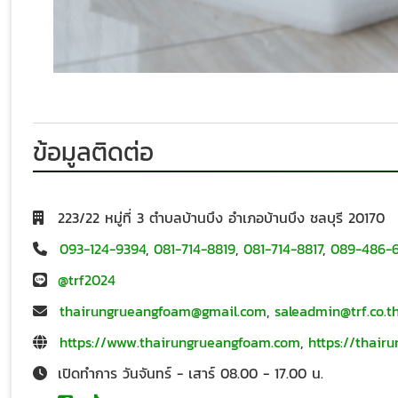
ข้อมูลติดต่อ
223/22 หมู่ที่ 3 ตำบลบ้านบึง อำเภอบ้านบึง ชลบุรี 20170
093-124-9394
,
081-714-8819
,
081-714-8817
,
089-486-
@trf2024
thairungrueangfoam@gmail.com
,
saleadmin@trf.co.t
https://www.thairungrueangfoam.com
,
https://thair
เปิดทำการ วันจันทร์ - เสาร์ 08.00 - 17.00 น.