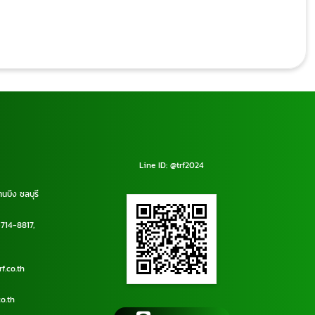
Line ID: @trf2024
านบึง ชลบุรี
714-8817
,
f.co.th
o.th