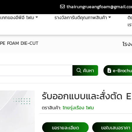
thairungrueangfoam@gmail.c
เภทของอีพีอี โฟม
รางวัลการันตีคุณภาพสินค้า
ติ
เร
 EPE FOAM DIE-CUT
โรง
ค้นหา
e-Brochu
รับออกแบบและสั่งตัด
ตราสินค้า:
ไทยรุ่งเรือง โฟม
ขอรายละเอียด
ขอใบเสนอราคา