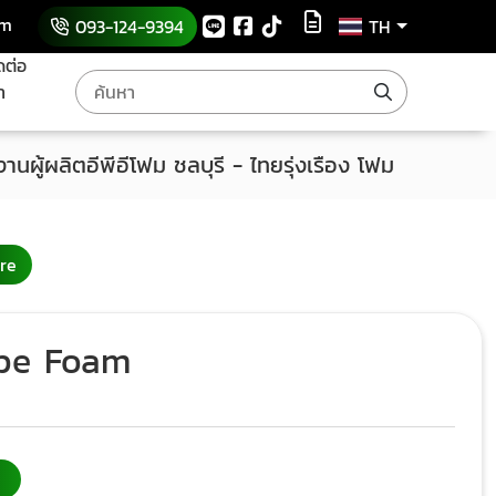
om
093-124-9394
TH
ดต่อ
า
งานผู้ผลิตอีพีอีโฟม ชลบุรี - ไทยรุ่งเรือง โฟม
re
Epe Foam