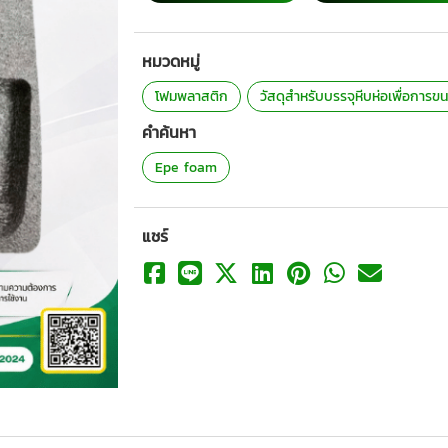
หมวดหมู่
โฟมพลาสติก
วัสดุสำหรับบรรจุหีบห่อเพื่อการขน
คำค้นหา
Epe foam
แชร์