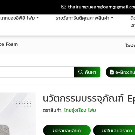
thairungrueangfoam@gmail.c
เภทของอีพีอี โฟม
รางวัลการันตีคุณภาพสินค้า
ติ
เร
Epe Foam
โรง
ค้นหา
e-Brochu
นวัตกรรมบรรจุภัณฑ์ 
ตราสินค้า:
ไทยรุ่งเรือง โฟม
ขอรายละเอียด
ขอใบเสนอราคา