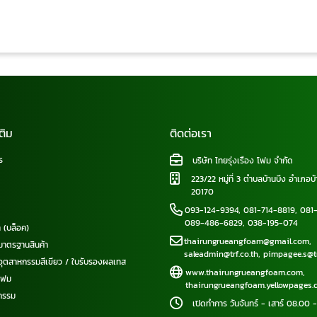
ติม
ติดต่อเรา
ร
บริษัท ไทยรุ่งเรือง โฟม จำกัด
223/22 หมู่ที่ 3 ตำบลบ้านบึง อำเภอบ้
20170
093-124-9394
,
081-714-8819
,
081-
089-486-6829
,
038-195-074
ท (บล็อค)
thairungrueangfoam@gmail.com
,
มาตรฐานสินค้า
saleadmin@trf.co.th
,
pimpagee.s@tr
อุตสาหกรรมสีเขียว / ใบรับรองผลเทส
www.thairungrueangfoam.com
,
โฟม
thairungrueangfoam.yellowpages.c
กรรม
เปิดทำการ วันจันทร์ - เสาร์ 08.00 -