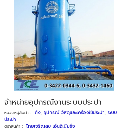
จำหน่ายอุปกรณ์งานระบบประปา
:
ถัง
,
อุปกรณ์ วัสดุและเครื่องใช้ประปา
,
ระบบ
หมวดหมู่สินค้า
ประปา
:
ไทยเจริญสุข เอ็นจิเนียริ่ง
ตราสินค้า